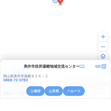
美作市役所湯郷地域交流センター
地図
アプリで見る
岡山県美作市湯郷８２６－２
0868-72-0783
© ONE COMPATH © GeoTechnologies Inc.
保存
共有
ルート
岡山県美作市奥大谷