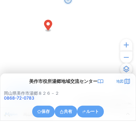
美作市役所湯郷地域交流センター
地図
アプリで見る
岡山県美作市湯郷８２６－２
0868-72-0783
© ONE COMPATH © GeoTechnologies Inc.
保存
共有
ルート
岡山県美作市入田