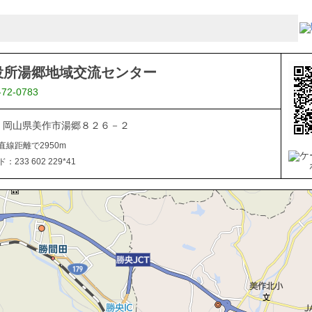
役所湯郷地域交流センター
-72-0783
062 岡山県美作市湯郷８２６－２
直線距離で2950m
233 602 229*41