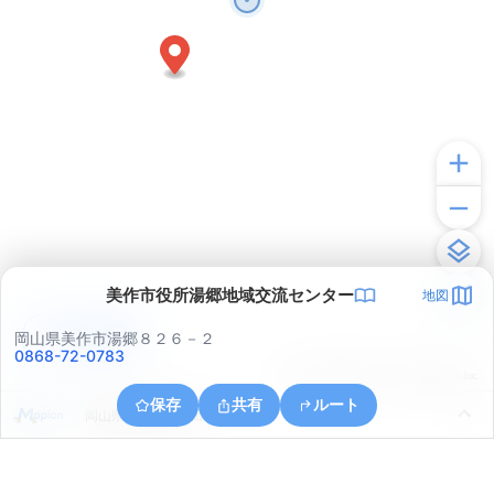
美作市役所湯郷地域交流センター
地図
アプリで見る
岡山県美作市湯郷８２６－２
0868-72-0783
© ONE COMPATH © GeoTechnologies Inc.
保存
共有
ルート
岡山県美作市三倉田