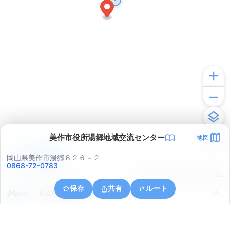
美作市役所湯郷地域交流センター
地図
アプリで見る
岡山県美作市湯郷８２６－２
0868-72-0783
© ONE COMPATH © GeoTechnologies Inc.
保存
共有
ルート
岡山県美作市入田