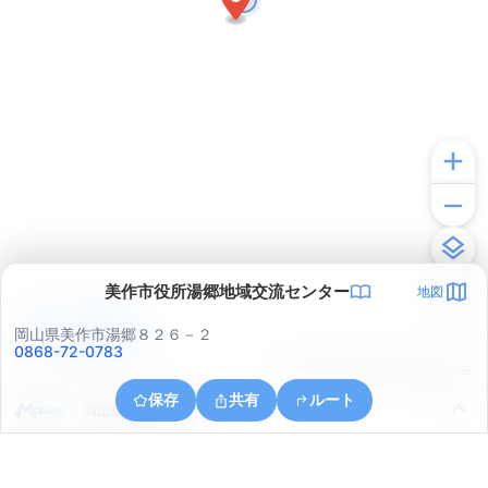
美作市役所湯郷地域交流センター
地図
アプリで見る
岡山県美作市湯郷８２６－２
0868-72-0783
© ONE COMPATH © GeoTechnologies Inc.
保存
共有
ルート
岡山県美作市入田