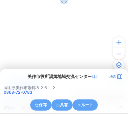
美作市役所湯郷地域交流センター
地図
アプリで見る
岡山県美作市湯郷８２６－２
0868-72-0783
© ONE COMPATH © GeoTechnologies Inc.
保存
共有
ルート
岡山県美作市三倉田