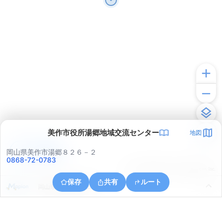
美作市役所湯郷地域交流センター
地図
アプリで見る
岡山県美作市湯郷８２６－２
0868-72-0783
© ONE COMPATH © GeoTechnologies Inc.
保存
共有
ルート
岡山県美作市三倉田