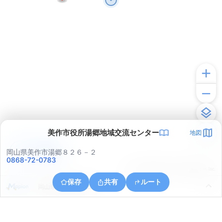
美作市役所湯郷地域交流センター
地図
アプリで見る
岡山県美作市湯郷８２６－２
0868-72-0783
© ONE COMPATH © GeoTechnologies Inc.
保存
共有
ルート
岡山県美作市三倉田