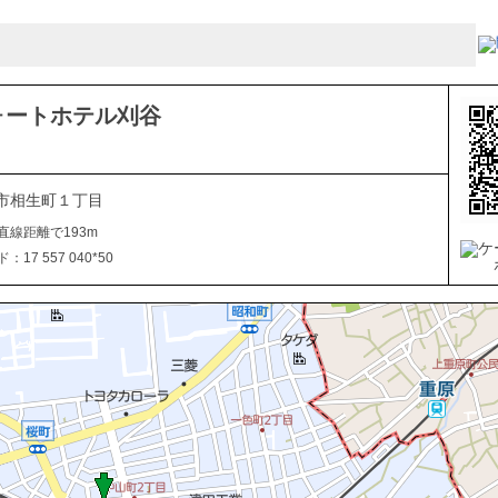
ォートホテル刈谷
市相生町１丁目
直線距離で193m
17 557 040*50