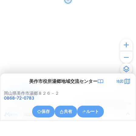
美作市役所湯郷地域交流センター
地図
アプリで見る
岡山県美作市湯郷８２６－２
0868-72-0783
© ONE COMPATH © GeoTechnologies Inc.
保存
共有
ルート
岡山県美作市三倉田