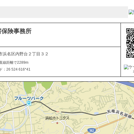
害保険事務所
市浜名区内野台２丁目３２
直線距離で2289m
26 524 616*41