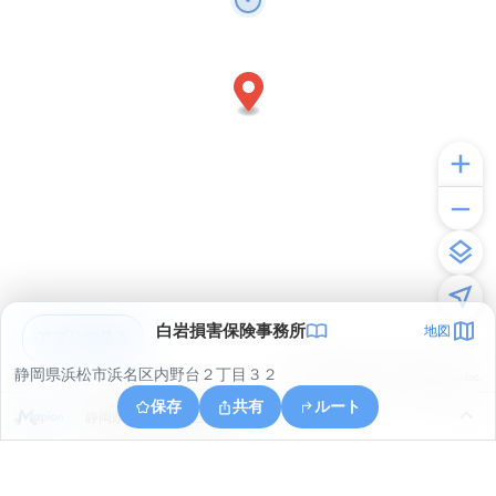
白岩損害保険事務所
地図
アプリで見る
静岡県浜松市浜名区内野台２丁目３２
© ONE COMPATH © GeoTechnologies Inc.
保存
共有
ルート
静岡県浜松市浜名区都田町