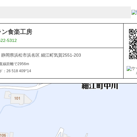
ラン食楽工房
522-5312
05 静岡県浜松市浜名区 細江町気賀2551-203
直線距離で2956m
26 518 409*14