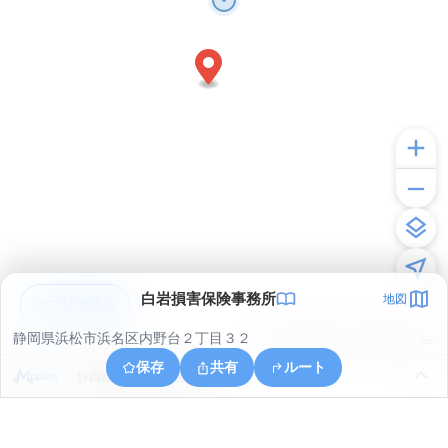
白岩損害保険事務所
地図
アプリで見る
静岡県浜松市浜名区内野台２丁目３２
© ONE COMPATH © GeoTechnologies Inc.
保存
共有
ルート
静岡県浜松市浜名区新原