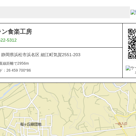
ラン食楽工房
522-5312
05 静岡県浜松市浜名区 細江町気賀2551-203
直線距離で2956m
26 459 700*86