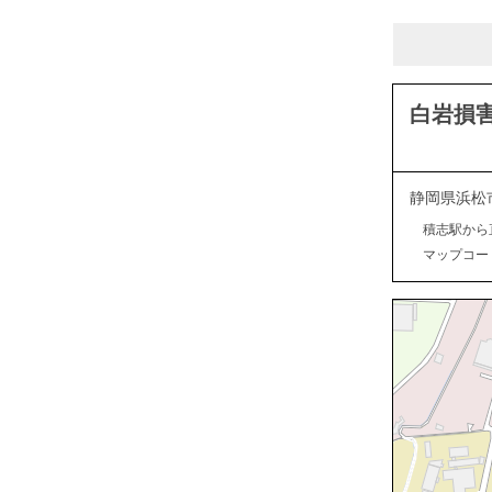
白岩損
静岡県浜松
積志駅から
マップコード：