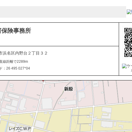
害保険事務所
市浜名区内野台２丁目３２
直線距離で2289m
26 495 027*04