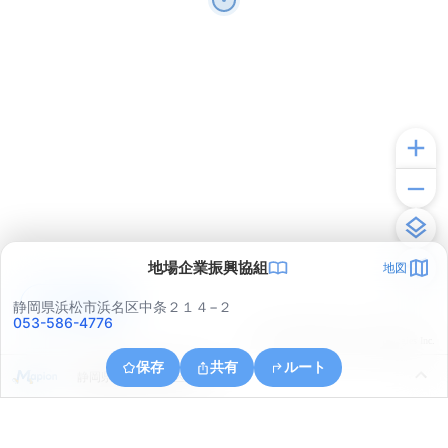
地場企業振興協組
地図
アプリで見る
静岡県浜松市浜名区中条２１４−２
053-586-4776
© ONE COMPATH © GeoTechnologies Inc.
保存
共有
ルート
静岡県浜松市浜名区平口