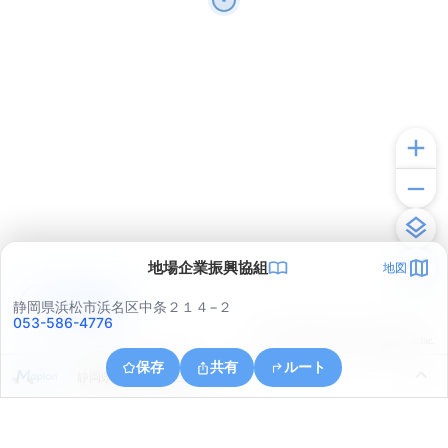
地場企業振興協組
地図
アプリで見る
静岡県浜松市浜名区中条２１４−２
053-586-4776
© ONE COMPATH © GeoTechnologies Inc.
保存
共有
ルート
静岡県浜松市浜名区平口