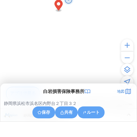
白岩損害保険事務所
地図
アプリで見る
静岡県浜松市浜名区内野台２丁目３２
© ONE COMPATH © GeoTechnologies Inc.
保存
共有
ルート
静岡県浜松市浜名区平口