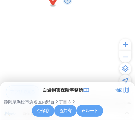
白岩損害保険事務所
地図
アプリで見る
静岡県浜松市浜名区内野台２丁目３２
© ONE COMPATH © GeoTechnologies Inc.
保存
共有
ルート
静岡県浜松市浜名区小松