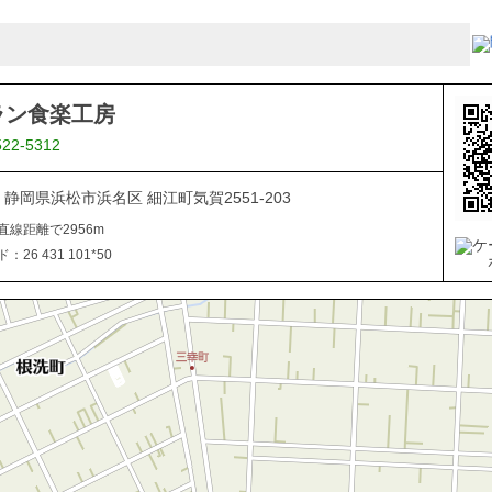
ラン食楽工房
522-5312
05 静岡県浜松市浜名区 細江町気賀2551-203
直線距離で2956m
26 431 101*50