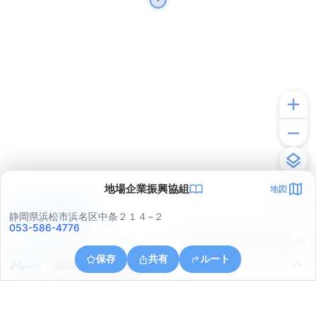
地場企業振興協組
地図
アプリで見る
静岡県浜松市浜名区中条２１４−２
053-586-4776
© ONE COMPATH © GeoTechnologies Inc.
保存
共有
ルート
静岡県浜松市浜名区内野