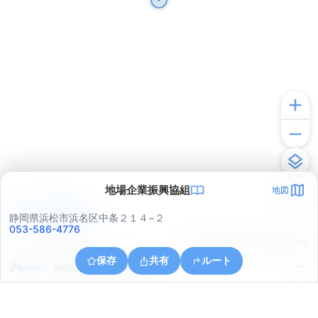
地場企業振興協組
地図
アプリで見る
静岡県浜松市浜名区中条２１４−２
053-586-4776
© ONE COMPATH © GeoTechnologies Inc.
保存
共有
ルート
静岡県浜松市浜名区中条