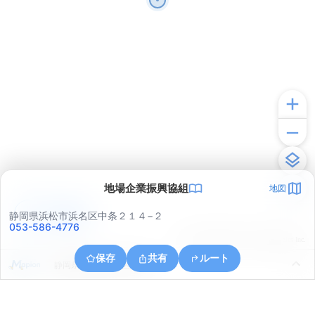
地場企業振興協組
地図
アプリで見る
静岡県浜松市浜名区中条２１４−２
053-586-4776
© ONE COMPATH © GeoTechnologies Inc.
保存
共有
ルート
静岡県浜松市浜名区内野