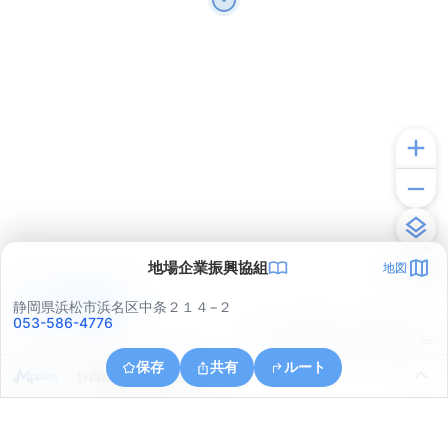
地場企業振興協組
地図
アプリで見る
静岡県浜松市浜名区中条２１４−２
053-586-4776
© ONE COMPATH © GeoTechnologies Inc.
保存
共有
ルート
静岡県浜松市浜名区内野