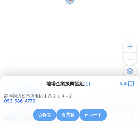
地場企業振興協組
地図
アプリで見る
静岡県浜松市浜名区中条２１４−２
053-586-4776
© ONE COMPATH © GeoTechnologies Inc.
保存
共有
ルート
静岡県浜松市浜名区中条