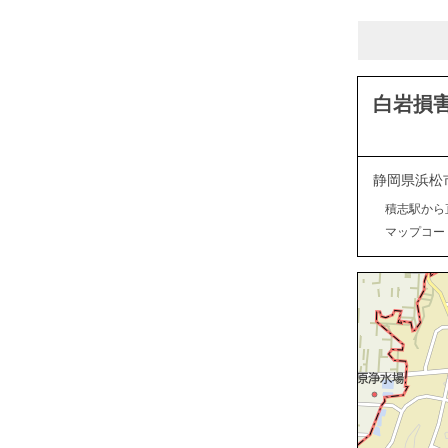
白岩損
静岡県浜松
積志駅から
マップコード：