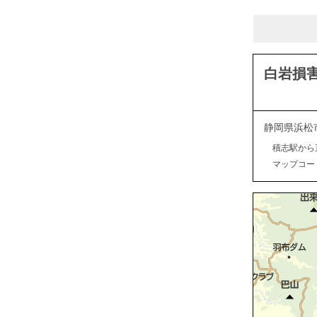
白岩損
静岡県浜松
積志駅から
マップコード：