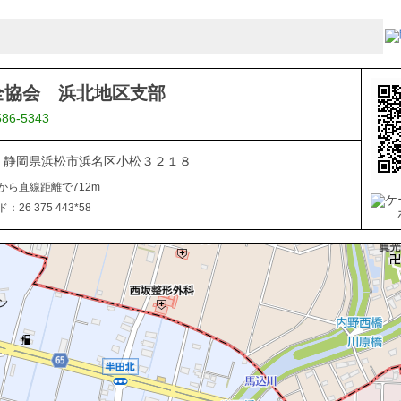
全協会 浜北地区支部
586-5343
042 静岡県浜松市浜名区小松３２１８
から直線距離で712m
26 375 443*58