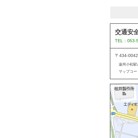
交通安
TEL：053-
〒434-0
遠州小松駅
マップコード：