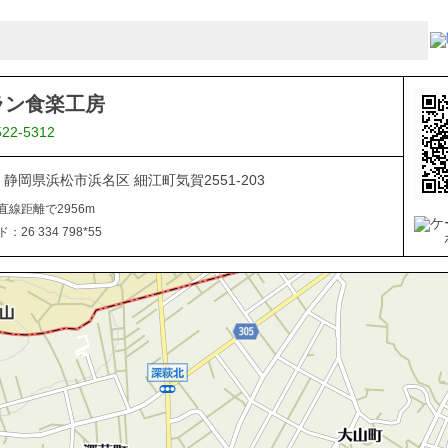
ラン食楽工房
522-5312
05 静岡県浜松市浜名区 細江町気賀2551-203
直線距離で2956m
26 334 798*55