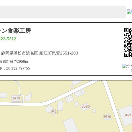
ラン食楽工房
522-5312
05 静岡県浜松市浜名区 細江町気賀2551-203
直線距離で2956m
26 332 797*55