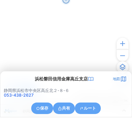
浜松磐田信用金庫高丘支店
地図
アプリで見る
静岡県浜松市中央区高丘北２-８-６
053-438-2627
© ONE COMPATH © GeoTechnologies Inc.
保存
共有
ルート
静岡県浜松市中央区葵東１丁目１４