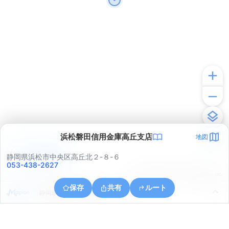
浜松磐田信用金庫高丘支店
地図
アプリで見る
静岡県浜松市中央区高丘北２-８-６
053-438-2627
© ONE COMPATH © GeoTechnologies Inc.
保存
共有
ルート
静岡県浜松市中央区葵東１丁目１４