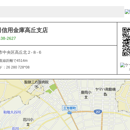
田信用金庫高丘支店
438-2627
市中央区高丘北２-８-６
直線距離で4514m
26 280 728*08