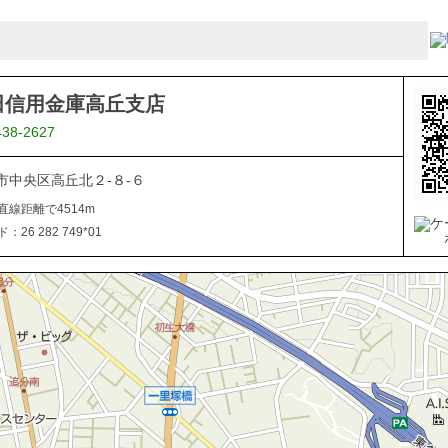
田信用金庫高丘支店
438-2627
市中央区高丘北２-８-６
直線距離で4514m
26 282 749*01