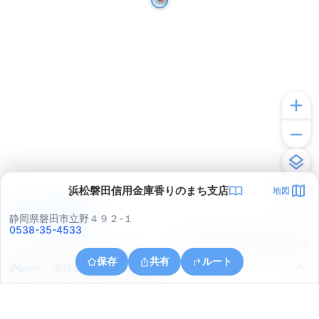
浜松磐田信用金庫香りのまち支店
地図
アプリで見る
静岡県磐田市立野４９２-１
0538-35-4533
© ONE COMPATH © GeoTechnologies Inc.
保存
共有
ルート
静岡県浜松市中央区中野町