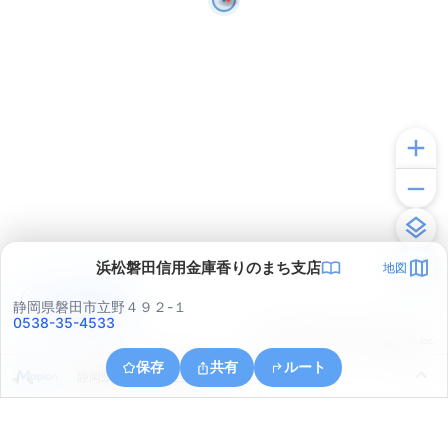
浜松磐田信用金庫香りのまち支店
地図
アプリで見る
静岡県磐田市立野４９２-１
0538-35-4533
© ONE COMPATH © GeoTechnologies Inc.
保存
共有
ルート
静岡県浜松市中央区国吉町