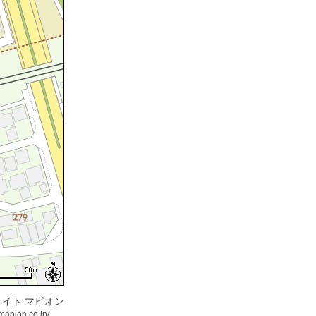
イト マピオン
mapion.co.jp/