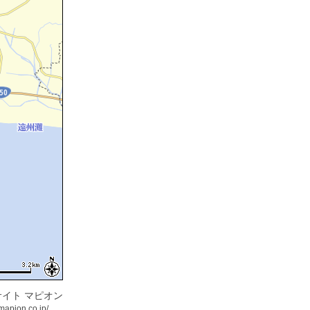
イト マピオン
mapion.co.jp/