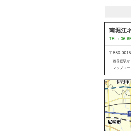
南堀江
TEL：06-6
〒550-0
西長堀駅か
マップコード：