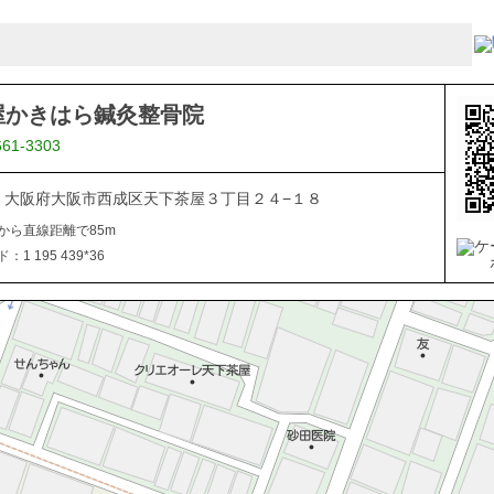
屋かきはら鍼灸整骨院
661-3303
014 大阪府大阪市西成区天下茶屋３丁目２４−１８
から直線距離で85m
1 195 439*36