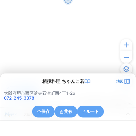
相撲料理 ちゃんこ若
地図
アプリで見る
大阪府堺市西区浜寺石津町西4丁1-26
072-245-3378
© ONE COMPATH © GeoTechnologies Inc.
保存
共有
ルート
大阪府堺市堺区向陵中町５丁５