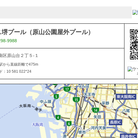
ス堺プール（原山公園屋外プール）
298-9988
南区原山台２丁５-１
駅から直線距離で475m
10 581 022*24