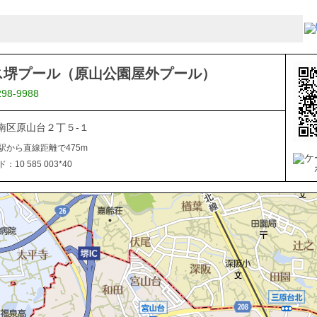
ス堺プール（原山公園屋外プール）
298-9988
南区原山台２丁５-１
駅から直線距離で475m
10 585 003*40