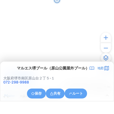
マルエス堺プール（原山公園屋外プール）
地図
アプリで見る
大阪府堺市南区原山台２丁５-１
072-298-9988
© ONE COMPATH © GeoTechnologies Inc.
保存
共有
ルート
大阪府堺市南区赤坂台６丁１６