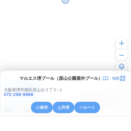
マルエス堺プール（原山公園屋外プール）
地図
アプリで見る
大阪府堺市南区原山台２丁５-１
072-298-9988
© ONE COMPATH © GeoTechnologies Inc.
保存
共有
ルート
大阪府堺市南区赤坂台６丁１６