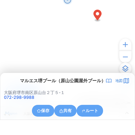
マルエス堺プール（原山公園屋外プール）
地図
アプリで見る
大阪府堺市南区原山台２丁５-１
072-298-9988
© ONE COMPATH © GeoTechnologies Inc.
保存
共有
ルート
大阪府堺市南区赤坂台６丁１６