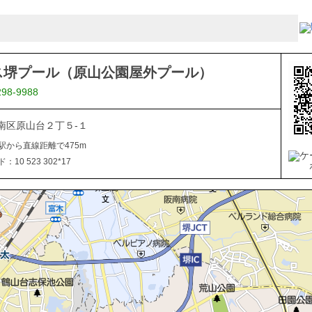
ス堺プール（原山公園屋外プール）
298-9988
南区原山台２丁５-１
駅から直線距離で475m
10 523 302*17