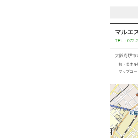
マルエ
TEL：072-
大阪府堺市
栂・美木多
マップコード：