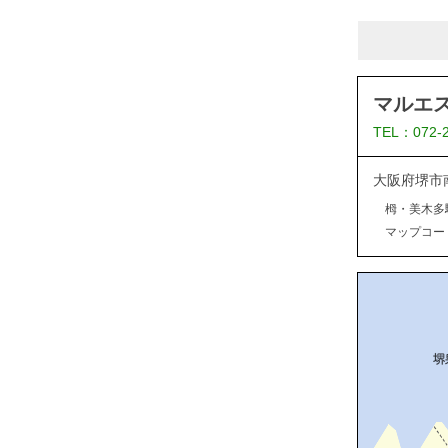
マルエ
TEL：072-
大阪府堺市
栂・美木多
マップコード：