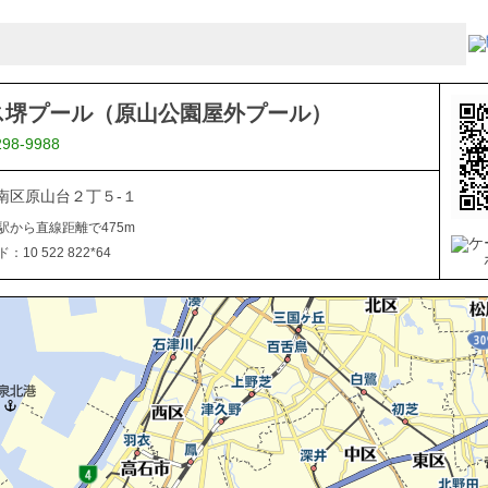
ス堺プール（原山公園屋外プール）
298-9988
南区原山台２丁５-１
駅から直線距離で475m
10 522 822*64